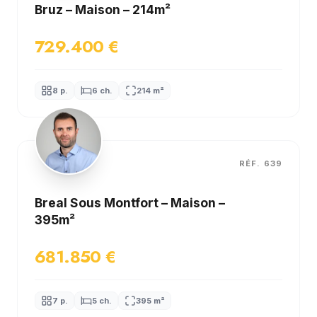
Bruz – Maison – 214m²
729.400 €
8 p.
6 ch.
214 m²
RÉF. 639
Breal Sous Montfort – Maison –
395m²
681.850 €
7 p.
5 ch.
395 m²