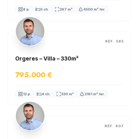
8 p.
5 ch.
267 m²
4500 m² ter.
RÉF. 585
Orgeres – Villa – 330m²
795.000 €
12 p.
4 ch.
330 m²
2161 m² ter.
RÉF. 607