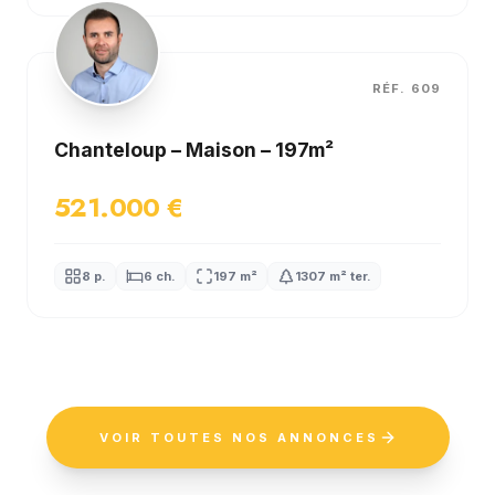
EXCLUSIVITÉ
RÉF. 609
Chanteloup – Maison – 197m²
521.000 €
8 p.
6 ch.
197 m²
1307 m² ter.
VOIR TOUTES NOS ANNONCES