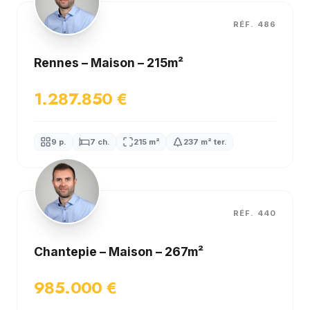
RÉF. 486
Rennes – Maison – 215m²
1.287.850 €
9 p.
7 ch.
215 m²
237 m² ter.
RÉF. 440
Chantepie – Maison – 267m²
985.000 €