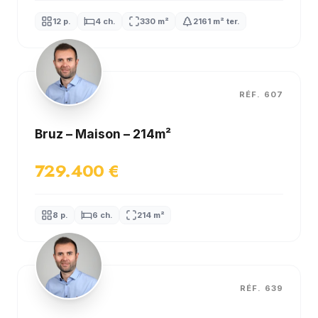
12 p.
4 ch.
330 m²
2161 m² ter.
RÉF. 607
Bruz – Maison – 214m²
729.400 €
8 p.
6 ch.
214 m²
RÉF. 639