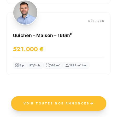
SOUS OFFRE
RÉF. 586
Guichen – Maison – 166m²
521.000 €
5 p.
3 ch.
166 m²
1299 m² ter.
VOIR TOUTES NOS ANNONCES