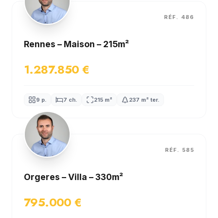
RÉF. 486
Rennes – Maison – 215m²
1.287.850 €
9 p.
7 ch.
215 m²
237 m² ter.
RÉF. 585
Orgeres – Villa – 330m²
795.000 €