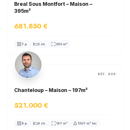
Breal Sous Montfort – Maison –
395m²
681.850 €
7 p.
5 ch.
395 m²
EXCLUSIVITÉ
RÉF. 609
Chanteloup – Maison – 197m²
521.000 €
8 p.
6 ch.
197 m²
1307 m² ter.